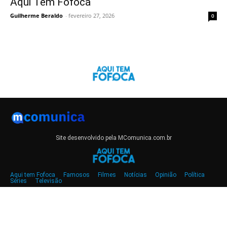
Aqui Tem Fofoca
Guilherme Beraldo
-
fevereiro 27, 2026
0
Site desenvolvido pela MComunica.com.br
Aqui tem Fofoca
Famosos
Filmes
Notícias
Opinião
Política
Séries
Televisão