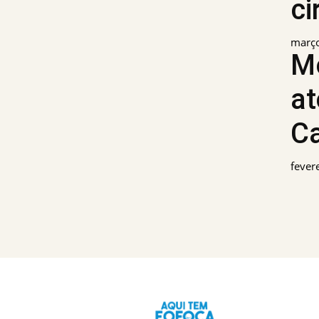
ci
março
Mo
at
Ca
fever