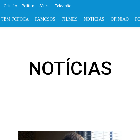
Opinião
Política
Séries
Televisão
 TEM FOFOCA
FAMOSOS
FILMES
NOTÍCIAS
OPINIÃO
PO
NOTÍCIAS
AL
FAMOSOS
FILMES
NOTÍCIAS REGIONAIS
NOVEL
STREAMING
TELEVISÃO