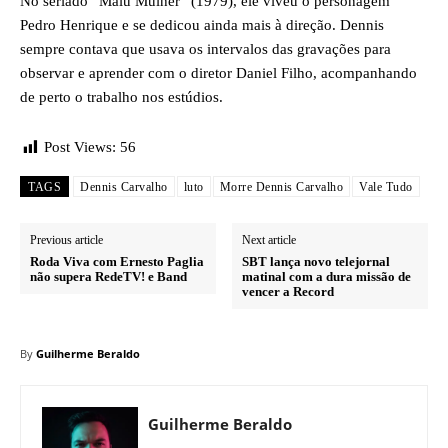
No seriado “Malu Mulher” (1979), ele viveu o personagem
Pedro Henrique e se dedicou ainda mais à direção. Dennis
sempre contava que usava os intervalos das gravações para
observar e aprender com o diretor Daniel Filho, acompanhando
de perto o trabalho nos estúdios.
Post Views:
56
TAGS
Dennis Carvalho
luto
Morre Dennis Carvalho
Vale Tudo
Previous article
Next article
Roda Viva com Ernesto Paglia
SBT lança novo telejornal
não supera RedeTV! e Band
matinal com a dura missão de
vencer a Record
By
Guilherme Beraldo
Guilherme Beraldo