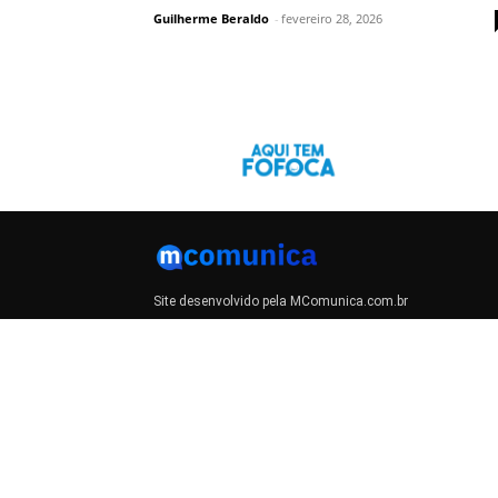
Guilherme Beraldo
-
fevereiro 28, 2026
Site desenvolvido pela MComunica.com.br