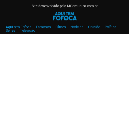
Site desenvolvido pela MComunica.com.br
Aqui tem Fofoca
Famosos
Filmes
Notícias
Opinião
Política
Séries
Televisão