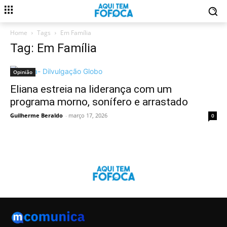
Home
Tags
Em Família
Tag: Em Família
Opinião
Eliana estreia na liderança com um
programa morno, sonífero e arrastado
Guilherme Beraldo
-
março 17, 2026
0