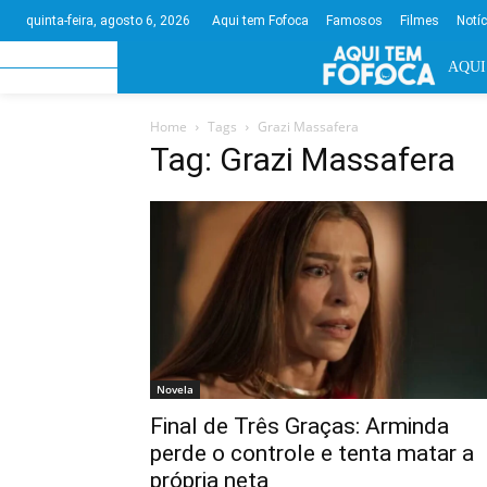
Aqui tem Fofoca
Famosos
Filmes
Notí
quinta-feira, agosto 6, 2026
AQUI
Home
Tags
Grazi Massafera
Tag: Grazi Massafera
Novela
Final de Três Graças: Arminda
perde o controle e tenta matar a
própria neta