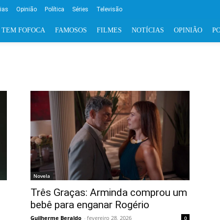
cias
Opinião
Política
Séries
Televisão
 TEM FOFOCA
FAMOSOS
FILMES
NOTÍCIAS
OPINIÃO
PO
Novela
Três Graças: Arminda comprou um
bebê para enganar Rogério
Guilherme Beraldo
-
fevereiro 28, 2026
0