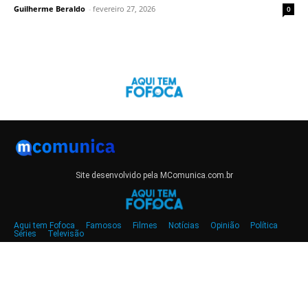
Guilherme Beraldo
-
fevereiro 27, 2026
0
Site desenvolvido pela MComunica.com.br
Aqui tem Fofoca
Famosos
Filmes
Notícias
Opinião
Política
Séries
Televisão