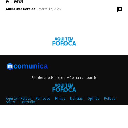
e Lena
Guilherme Beraldo
-
março 17, 2026
0
Site desenvolvido pela MComunica.com.br
Aqui tem Fofoca
Famosos
Filmes
Notícias
Opinião
Política
Séries
Televisão