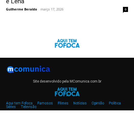
e Lena
Guilherme Beraldo
-
março 17, 2026
0
Site desenvolvido pela MComunica.com.br
Aqui tem Fofoca
Famosos
Filmes
Notícias
Opinião
Política
Séries
Televisão