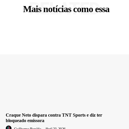
RELATED
Mais notícias como essa
Craque Neto dispara contra TNT Sports e diz ter
bloqueado emissora
Guilherme Beraldo
-
Abril 23, 2026