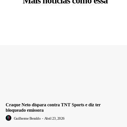
Mais notícias como essa
Craque Neto dispara contra TNT Sports e diz ter
bloqueado emissora
Guilherme Beraldo
-
Abril 23, 2026