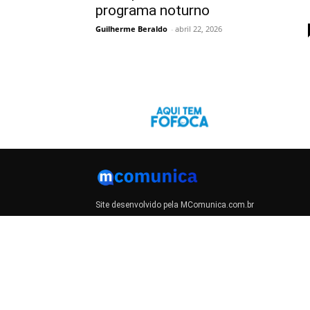
programa noturno
Guilherme Beraldo
-
abril 22, 2026
Site desenvolvido pela MComunica.com.br