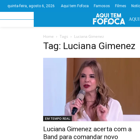
Aqui tem Fofoca
Famosos
Filmes
Notí
quinta-feira, agosto 6, 2026
AQUI
Home
Tags
Luciana Gimenez
Tag: Luciana Gimenez
EM TEMPO REAL
Luciana Gimenez acerta com a
Band para comandar novo