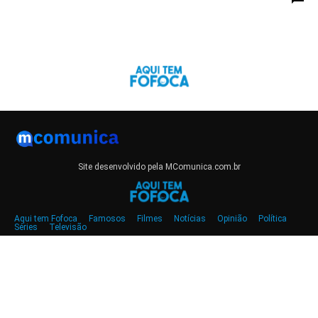
Site desenvolvido pela MComunica.com.br
Aqui tem Fofoca
Famosos
Filmes
Notícias
Opinião
Política
Séries
Televisão