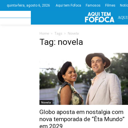
Aqui tem Fofoca
Famosos
Filmes
Notí
quinta-feira, agosto 6, 2026
AQUI
Home
Tags
Novela
Tag: novela
Novela
Globo aposta em nostalgia com
nova temporada de “Êta Mundo”
em 2029