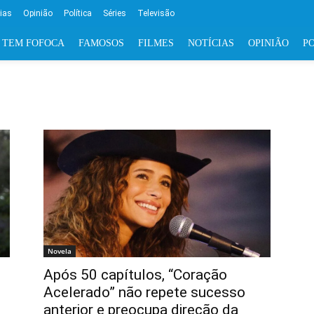
cias
Opinião
Política
Séries
Televisão
 TEM FOFOCA
FAMOSOS
FILMES
NOTÍCIAS
OPINIÃO
PO
Novela
Após 50 capítulos, “Coração
Acelerado” não repete sucesso
anterior e preocupa direção da