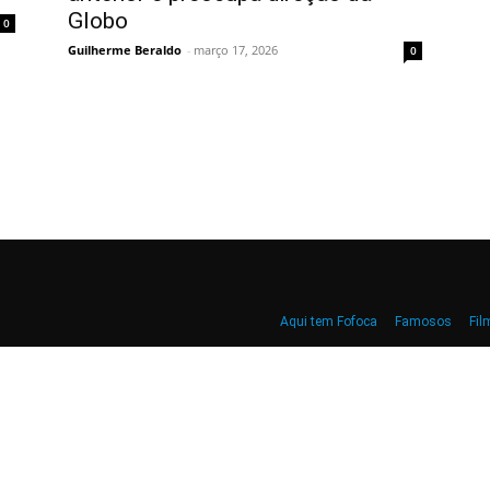
Globo
0
Guilherme Beraldo
-
março 17, 2026
0
Aqui tem Fofoca
Famosos
Fil