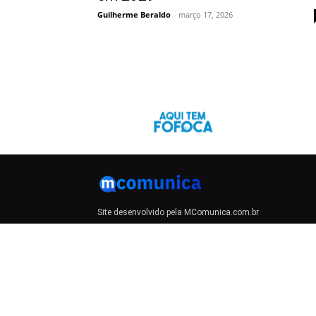
Guilherme Beraldo
-
março 17, 2026
Site desenvolvido pela MComunica.com.br