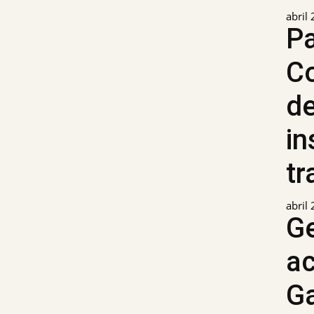
abril
Pa
C
d
in
t
abril
Ge
ac
Ga