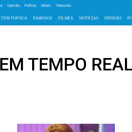
as
Opinião
Política
Séries
Televisão
 TEM FOFOCA
FAMOSOS
FILMES
NOTÍCIAS
OPINIÃO
PO
EM TEMPO REA
FILMES
NOTÍCIAS
NOTÍCIAS REGIONAIS
NOVELA
STREAMING
TELEVISÃO