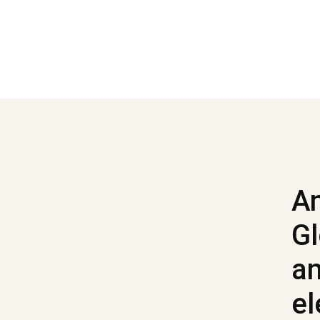
An
Gl
an
el