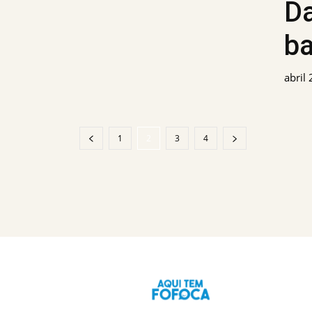
D
ba
abril
1
2
3
4