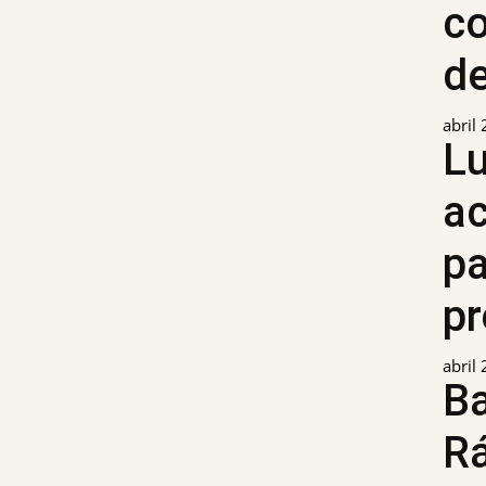
c
de
abril
L
ac
p
p
abril
Ba
Rá