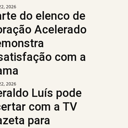
 22, 2026
rte do elenco de
oração Acelerado
emonstra
satisfação com a
rama
 22, 2026
raldo Luís pode
ertar com a TV
zeta para