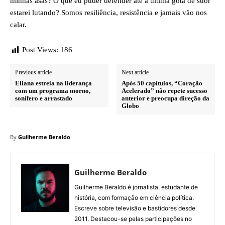
minhas asas? O que eu puder defender até a última gota de suor
estarei lutando? Somos resiliência, resistência e jamais vão nos
calar.
Post Views:
186
Previous article
Next article
Eliana estreia na liderança
Após 50 capítulos, “Coração
com um programa morno,
Acelerado” não repete sucesso
sonífero e arrastado
anterior e preocupa direção da
Globo
By
Guilherme Beraldo
Guilherme Beraldo
Guilherme Beraldo é jornalista, estudante de
história, com formação em ciência política.
Escreve sobre televisão e bastidores desde
2011. Destacou-se pelas participações no