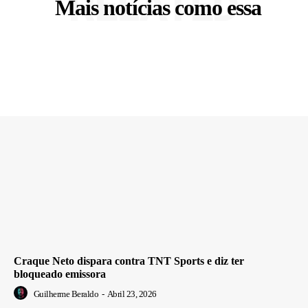
RELATED
Mais notícias como essa
Craque Neto dispara contra TNT Sports e diz ter
bloqueado emissora
Guilherme Beraldo
-
Abril 23, 2026