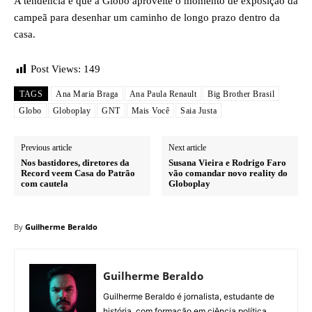
A tendência é que a Globo aproveite o momento de exposição da
campeã para desenhar um caminho de longo prazo dentro da
casa.
Post Views:
149
TAGS
Ana Maria Braga
Ana Paula Renault
Big Brother Brasil
Globo
Globoplay
GNT
Mais Você
Saia Justa
Previous article
Next article
Nos bastidores, diretores da
Susana Vieira e Rodrigo Faro
Record veem Casa do Patrão
vão comandar novo reality do
com cautela
Globoplay
By
Guilherme Beraldo
Guilherme Beraldo
Guilherme Beraldo é jornalista, estudante de
história, com formação em ciência política.